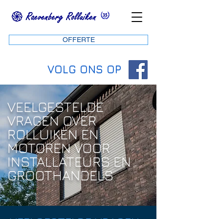
OFFERTE
VOLG ONS OP
VEELGESTELDE
VRAGEN OVER
ROLLUIKEN EN
MOTOREN VOOR
INSTALLATEURS EN
GROOTHANDELS