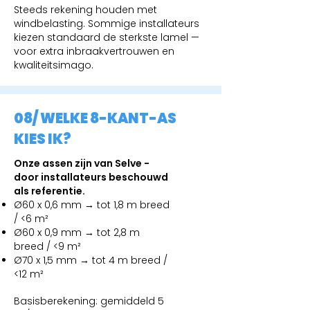
Steeds rekening houden met
windbelasting. Sommige installateurs
kiezen standaard de sterkste lamel —
voor extra inbraakvertrouwen en
kwaliteitsimago.
08/ WELKE 8-KANT-AS
KIES IK?
Onze assen zijn van Selve -
door installateurs beschouwd
als referentie.
Ø60 x 0,6 mm → tot 1,8 m breed
/ <6 m²
Ø60 x 0,9 mm → tot 2,8 m
breed / <9 m²
Ø70 x 1,5 mm → tot 4 m breed /
<12 m²
Basisberekening: gemiddeld 5