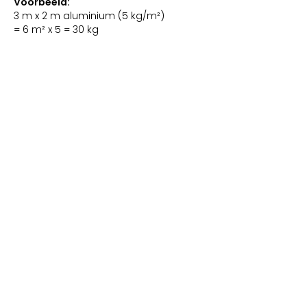
Voorbeeld:
3 m x 2 m aluminium (5 kg/m²)
= 6 m² x 5 = 30 kg
+20% = 36 kg
Ø70-as → 30 Nm motor
30 x 2 – 10 = ±50 kg trekkracht
Perfecte marge zonder overkill. Twijfel?
Wij rekenen graag mee.
12/ KAN IK ROLLUIKEN
BEDIENEN VIA EEN APP,
OOK VANOP AFSTAND?
Ja. Met een hub die via UTP op
internet wordt aangesloten.
Rolluiken koppelen via handleiding
Afstandsbediening blijft werken
Bediening via smartphone, waar ook